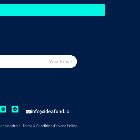
info@ideafund.io
ions
ideafund, Terms & Conditions
Privacy Policy