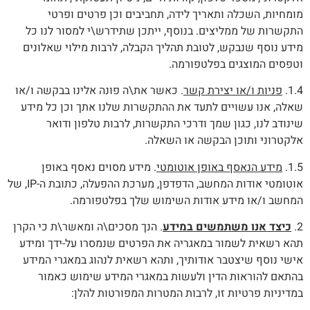
מומחיות, השכלה ותאריך לידה, תחביבים וכן פרטים ופרטי
התקשרות של ממליצים. בנוסף, ייתכן שתידרש\י למסור לנו כל
מידע נוסף שנבקש, לטובת תהליך הקבלה, לרבות מילוי שאלונים
וטפסים המוצגים בפלטפורמה.
1.4.
פניות ו/או יצירת קשר
. כאשר את\ה פונה אלינו בבקשה ו/או
שאלה, אנו עשויים לתעד את ההתקשרות שלנו אתך וכן כל מידע
שינודב לנו, כגון שמך ודרכי התקשרות, לרבות טלפון ודואר
אלקטרוני ותוכן הבקשה או השאלה.
1.5.
מידע הנאסף באופן אוטומטי
. מידע מסוים נאסף באופן
אוטומטי אודות המחשב, הדפדפן, מערכת ההפעלה, כתובת ה-IP, של
המחשב ו/או מידע אודות השימוש שלך בפלטפורמה.
2.
כיצד אנו משתמשים במידע
. הנך מסכים\ה ומאשר\ת כי הקרן
תהא רשאית לשמור במאגריה את הפרטים שנמסרו על-ידך ומידע
אישי נוסף שיצטבר אודותיך, ותהא רשאית לנהוג במאגרי המידע
בהתאם להוראות הדין ולעשות במאגרי המידע שימוש כאמור
במדיניות פרטיות זו, לרבות המטרות המפורטות להלן: