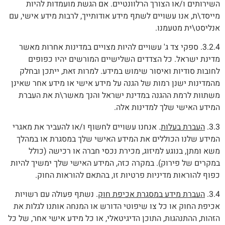
השירותים ו/או הצורך הרלוונטיים. אם הגשת מועמדות להיות
מייסד\ת, אנו עשויים לשתף מידע אודותייך, לרבות מידע אישי, עם
אנליסט\ית מטעמנו.
3.2.4. ספקי צד ג' עשויים להיות מצויים במדינות אחרות מאשר
מדינת ישראל. כל הצדדים השלישיים המורשים יהיו כפופים
לחובות סודיות ואיסור שימוש במידע. למרות זאת, ייתכן ובחלק
מהמדינות ישנן רמות של הגנה על מידע אישי או מידע אחר שאינן
משתוות לרמת ההגנה במדינת ישראל והנך מאשר\ת את העברת
המידע האישי שלך למדינות אלה.
3.3.
העברת בעלות
. אנחנו עשויים לחשוף ו/או להעביר את מאגרי
המידע שלנו הכוללים את המידע האישי שלך במסגרת או במהלך
משא ומתן, בנוגע למיזוג, מכירת נכסי חברה או רכישה (כולל
במקרים של פירוק). במקרה כזה, המידע האישי שלך ימשיך להיות
כפוף להוראות מדיניות פרטיות זו, בהתאם להוראות החוק.
3.4.
העברת מידע במסגרת אכיפת חוק
. נשתף פעולה עם רשויות
אכיפת החוק או כל צו שיפוטי הדורש או המנחה אותנו לגלות את
הזהות, ההתנהגות, התוכן הדיגיטאלי, או כל מידע אישי אחר, של כל