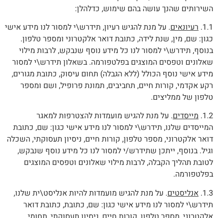
השירותים שהנך עושה בהם שימוש, כדלהלן:
1.1.
רעיונאים
. על מנת להגיש רעיון, תידרש\י למסור לנו מידע אישי
כגון: שם, מין, שנת לידה, כתובת דואר אלקטרוני ומספר טלפון.
בנוסף, תידרש\י למסור לנו כל מידע נוסף שנבקש, לרבות מילוי
שאלונים וטפסים המוצגים בפלטפורמה. בשאלון תידרש\י למסור
מידע אישי נוסף הכולל (ללא הגבלה) תחום עיסוק, כתובת מגורים,
רקע אקדמי, קורות חיים, תחביבים, תמונת פרופיל, ושם ומספר
טלפון של ממליצים.
1.2.
מייסדים
. על מנת להגיש מועמדות להצטרפות למאגר
המייסדים שלנו, תידרש\י למסור לנו מידע אישי כגון: שם, כתובת
דואר אלקטרוני, מספר טלפון, קורות חיים, ניסיון תעסוקתי, השכלה
וגיל. בנוסף, ייתכן שתידרש/י למסור לנו כל מידע נוסף שנבקש,
לטובת תהליך הקבלה, לרבות מילוי שאלונים וטפסים המוצגים
בפלטפורמה.
1.3.
אנליסטים
. על מנת להגיש מועמדות להיות אנליסט\ית שלנו,
תידרש\י למסור לנו מידע אישי כגון: שם, כתובת, כתובת דואר
אלקטרוני, מספר טלפון, קורות חיים, ניסיון תעסוקתי, תחומי