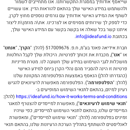
שייאסף אודותיך במסגרת התקשרותנו. אנו מתחייבים לשמור
ולהשתמש במידע האישי שלך בהתאם להוראות הדין. אנו עשויים
לשתף את המידע האישי אודותיך עם גורמים נוספים מחוץ לקרן,
כדי לספק לך שירותים מסוימים או לצרכינו. את\ה מוזמן\ת ליצור
איתנו קשר בכל שאלה או בקשה בקשר עם המידע האישי שלך,
בכתובת
info@ideafund.io
.
חברת אידיאה פאנד בע"מ, ח.פ. 517009676 (להלן: "
הקרן
", "
אנחנו
"
או "
אנו
"), מכבדת את זכותך לפרטיות. היכולת שלך לקבל החלטות
מושכלות לגבי השימוש במידע שלך חשובה לנו. מטרת מדיניות
פרטיות זו הינה להסביר מהם נהלי הקרן ביחס למידע האישי
(כהגדרתו להלן) הנאסף באמצעות הפלטפורמה המקוונת שלנו
(להלן: "
הפלטפורמה
"). הפלטפורמה מאפשרת לרעיונאים להגיש
רעיון למיזם, בהתאם לתנאי השימוש המופיעים ב-
https://ideafund.io/how-it-works-terms-and-conditions
(להלן:
"
תנאי שימוש לרעיונאים
"), מאפשרת למייסדים להצטרף למאגר
המייסדים שלנו, בהתאם לתנאי השימוש למייסדים, כפי שיהיו
זמינים בפלטפורמה (להלן: "תנאי שימוש למייסדים"), ומאפשרת
לאנליסטים להשתתף בתהליך הערכת הרעיונות שלנו, בהתאם תנאי