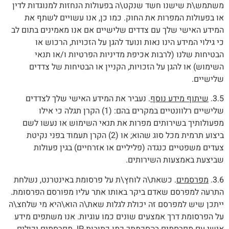
משתמש\ת שישנו חשד שנקט\ה בפעולות הנחזות למנוגדות לדין
או בפעולות המפרות את החוק. כמו כן, אנו עשויים לשתף את
המידע האישי שלך עם צדדים שלישיים אם אנו מאמינים בתום לב
כי גילוי המידע הינו נאות ונועד להגן על הזכויות, הרכוש או
הבטיחות שלנו (לרבות אכיפת מדיניות הפרטיות ו/או תנאי
השימוש) או להגן על הזכויות, הקניין או הבטיחות של צדדים
שלישיים.
3.5.
שיתוף מידע נוסף
. נעביר את המידע האישי שלך לצדדים
שלישיים רלוונטיים במקרים בהם: (1) הקרן תגלה כי אילו
מפעולותיך בשירותים מפרות את תנאי השימוש או נעשו לשם
ביצוע תרמית מכל סוג שהוא; או (2) הקרן תעמוד בפני נקיטת
צעדים משפטיים כנגדה (פליליים או אזרחיים) בגין פעולות
שביצעת באמצעות השירותים.
3.6.
מפרסמים
. כשאת\ה לוחץ\ת על פרסומת באינטרנט, נשלחת
התרעה למפרסם שאדם ביקר באותו אתר עליו מפורסם הפרסומת.
ייתכן שיש למפרסם זה יכולת לגלות שאת\ה הוא\היא מי שלחצ\ה
על הפרסומת דרך אמצעים שונים כמו עוגיות. אנו משתפים מידע
אישי עם מפרסמים בהסכמתך כמו כתובות IP. מפרסמים יכולים