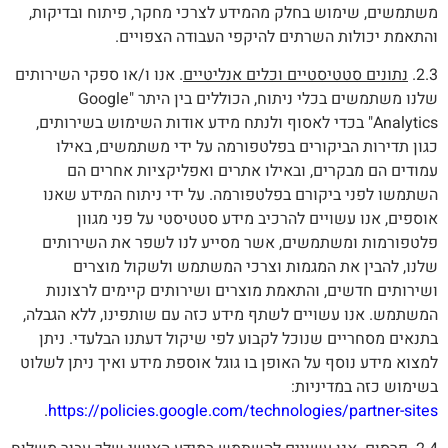
משתמשים, שימוש בחלק מהמידע לצרכי מחקר, פיתוח ובדיקות,
והתאמת יכולות השרתים להיקפי העבודה הצפויים.
2.3.
נתונים סטטיסטיים וכלים אנליטיים
. אנו ו/או ספקי השירותים
שלנו משתמשים בכלי ניתוח, הכוללים בין היתר "Google
Analytics" בכדי לאסוף ולנתח מידע אודות השימוש בשירותים,
כגון תדירות הביקורים בפלטפורמה על ידי משתמשים, באילו
עמודים הם מבקרים, ובאילו אתרים ואפליקציות אחרים הם
השתמשו לפני ביקורם בפלטפורמה. על ידי ניתוח המידע שאנו
אוספים, אנו עשויים להרכיב מידע סטטיסטי על פני מגוון
פלטפורמות ומשתמשים, אשר מסייע לנו לשפר את השירותים
שלנו, להבין את המגמות וצרכי המשתמש ולשקול מוצרים
ושירותים חדשים, והתאמת מוצרים ושירותים קיימים לרצונות
המשתמש. אנו עשויים לשתף מידע כזה עם שותפינו, ללא הגבלה,
בתנאים מסחריים שנוכל לקבוע לפי שיקול דעתנו הבלעדי. ניתן
למצוא מידע נוסף על האופן בו גוגל אוספת מידע ואיך ניתן לשלוט
בשימוש כזה במדיניות:
.
https://policies.google.com/technologies/partner-sites