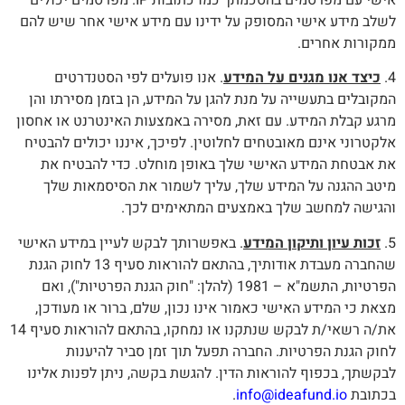
לשלב מידע אישי המסופק על ידינו עם מידע אישי אחר שיש להם
ממקורות אחרים.
4.
כיצד אנו מגנים על המידע
. אנו פועלים לפי הסטנדרטים
המקובלים בתעשייה על מנת להגן על המידע, הן בזמן מסירתו והן
מרגע קבלת המידע. עם זאת, מסירה באמצעות האינטרנט או אחסון
אלקטרוני אינם מאובטחים לחלוטין. לפיכך, איננו יכולים להבטיח
את אבטחת המידע האישי שלך באופן מוחלט. כדי להבטיח את
מיטב ההגנה על המידע שלך, עליך לשמור את הסיסמאות שלך
והגישה למחשב שלך באמצעים המתאימים לכך.
5.
זכות עיון ותיקון המידע
. באפשרותך לבקש לעיין במידע האישי
שהחברה מעבדת אודותיך, בהתאם להוראות סעיף 13 לחוק הגנת
הפרטיות, התשמ"א – 1981 (להלן: "חוק הגנת הפרטיות"), ואם
מצאת כי המידע האישי כאמור אינו נכון, שלם, ברור או מעודכן,
את/ה רשאי/ת לבקש שנתקנו או נמחקו, בהתאם להוראות סעיף 14
לחוק הגנת הפרטיות. החברה תפעל תוך זמן סביר להיענות
לבקשתך, בכפוף להוראות הדין. להגשת בקשה, ניתן לפנות אלינו
בכתובת
info@ideafund.io
.