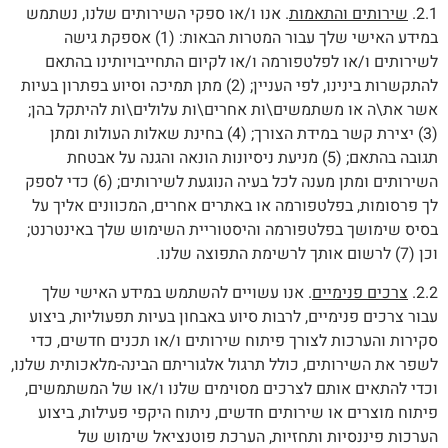
2.1.
שירותים והתאמות
. אנו ו/או ספקי השירותים שלנו, נשתמש
במידע האישי שלך עבור המטרות הבאות: (1) אספקת גישה
לשירותים ו/או לפלטפורמה ו/או לקיום התחייבויותינו בהתאם
להתקשרות בינינו, לפי העניין; (2) מתן תמיכה וסיוע בפתרון בעיות
אשר את\ה או משתמשים\ות אחרים\ות עלולים\ות להיתקל בהן;
(3) יצירת קשר במידת הצורך; (4) בחינת שאלות העולות ומתן
תגובה בהתאם; (5) מניעת ניסיונות הונאה והגנה על אבטחת
השירותים ומתן מענה לכל בעיה הנוגעת לשירותים; (6) כדי לספק
לך פרסומות, בפלטפורמה או באתרים אחרים, המכוונים אליך על
בסיס שימושך בפלטפורמה והיסטוריית השימוש שלך באינטרנט;
וכן (7) לרשום אותך לרשימת התפוצה שלנו.
2.2.
צרכים פנימיים
. אנו עשויים להשתמש במידע האישי שלך
עבור צרכים פנימיים, לרבות סיוע באבחון בעיות תפעוליות, ביצוע
סקירות והערכות לצורך פיתוח שירותים ו/או תכנים חדשים, כדי
לשפר את השירותים, כולל תרגול אלגוריתם הבינה-מלאכותית שלנו,
וכדי להתאים אותם לצרכים מסוימים שלנו ו/או של המשתמשים,
פיתוח מוצרים או שירותים חדשים, ניתוח היקפי פעילות, ביצוע
הערכות פיננסיות ותחזיות, הערכת פוטנציאל שימוש של