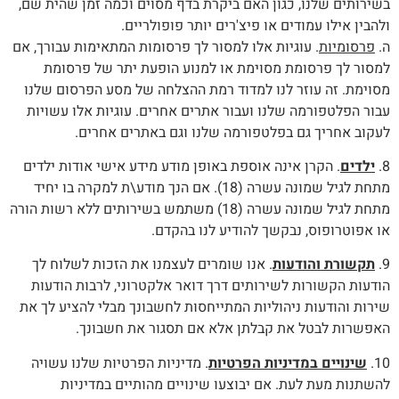
בשירותים שלנו, כגון האם ביקרת בדף מסוים וכמה זמן שהית שם,
ולהבין אילו עמודים או פיצ'רים יותר פופולריים.
ה.
פרסומיות
. עוגיות אלו למסור לך פרסומות המתאימות עבורך, אם
למסור לך פרסומת מסוימת או למנוע הופעת יתר של פרסומת
מסוימת. זה עוזר לנו למדוד רמת ההצלחה של מסע הפרסום שלנו
עבור הפלטפורמה שלנו ועבור אתרים אחרים. עוגיות אלו עשויות
לעקוב אחריך גם בפלטפורמה שלנו וגם באתרים אחרים.
8.
ילדים
. הקרן אינה אוספת באופן מודע מידע אישי אודות ילדים
מתחת לגיל שמונה עשרה (18). אם הנך מודע\ת למקרה בו יחיד
מתחת לגיל שמונה עשרה (18) משתמש בשירותים ללא רשות הורה
או אפוטרופוס, נבקשך להודיע לנו בהקדם.
9.
תקשורת והודעות
. אנו שומרים לעצמנו את הזכות לשלוח לך
הודעות הקשורות לשירותים דרך דואר אלקטרוני, לרבות הודעות
שירות והודעות ניהוליות המתייחסות לחשבונך מבלי להציע לך את
האפשרות לבטל את קבלתן אלא אם תסגור את חשבונך.
10.
שינויים במדיניות הפרטיות
. מדיניות הפרטיות שלנו עשויה
להשתנות מעת לעת. אם יבוצעו שינויים מהותיים במדיניות