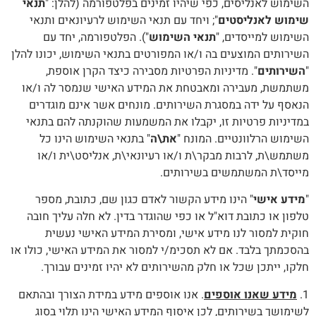
השימוש לאנליסים, כפי שיהיו זמינים בפלטפורמה (להלן: "
תנאי
שימוש לאנליסטים
"; ויחד עם תנאי השימוש לרעיונאים ותנאי
השימוש למייסדים, "
תנאי השימוש
"). הפלטפורמה, יחד עם
השירותים המוצעים בה ו/או המפורטים בתנאי השימוש, יכונו להלן
"
השירותים
". מדיניות הפרטיות מסבירה כיצד הקרן אוספת,
משתמשת, מעבירה ומאבטחת את המידע האישי שנמסר לה ו/או
הנאסף על ידה במסגרת השירותים. מונחים אשר אינם מוגדרים
במדיניות פרטיות זו, יקבלו את המשמעות שהוקנתה להם בתנאי
השימוש הרלוונטיים. המונח "
את\ה
" בתנאי השימוש הינו כל
משתמש\ת, לרבות מבקר\ת ו/או רעיונאי\ת, אנליסט\ית ו/או
מייסד\ת המשתמשים בשירותים.
"
מידע אישי
" הינו מידע הקשור לאדם כגון שם, כתובת, מספר
טלפון או כתובת דוא"ל או כפי שהוגדר בדין. לא חלה עליך חובה
חוקית למסור לנו מידע אישי, ומסירת המידע האישי נעשית
בהסכמתך בלבד. אם לא תסכימ/י למסור את המידע האישי, כולו או
חלקו, ייתכן שכל או חלק מהשירותים לא יהיו זמינים עבורך.
1.
מידע שאנו אוספים
. אנו אוספים מידע במידת הצורך ובהתאם
לשימושך בשירותים, לכן איסוף המידע האישי הינו תלוי בסוג