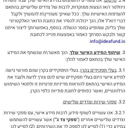
2.4.
פרסום
. אנו עשויים להשתמש במידע האישי שלך עבור משלוח
ניוזלטר ו/או הצעות ממוקדות, לרבות של צדדים שלישיים, בהתאם
להעדפות האישיות שלך. ככל שאינך מעוניין\ת להמשיך ולקבל
דברי דוא"ל אלו, הנך יכול\ה להסיר את כתובת הדואר האלקטרוני
שלך בלינק שמופיע במסר הנשלח. בנוסף, באפשרותך ליצור איתנו
קשר ולבקש הסרתך כאמור באמצעות פנייה לכתובת
.
info@ideafund.io
3.
שיתוף המידע האישי שלך
. הנך מאשר\ת שנשתף את המידע
האישי שלך בהתאם לאמור להלן:
3.1.
בעלי תפקידים בקרן
. בעלי התפקידים בקרן שהם מורשי גישה
למידע אישי הינם בעלי תפקידים שיש להם צורך לדעת ולעבד את
המידע האישי בהתאם להוראות מדיניות פרטיות זו ולתנאי השימוש
הרלוונטיים, ואשר כפופים לחובת סודיות כלפי הקרן.
3.2.
ספקי שירות וצדדים שלישים
.
3.2.1. אנו עשויים לשתף מידע, לרבות מידע אישי, עם ספקי שירות
וצדדים שלישיים אחרים ("
ספקי צד ג'
") אשר עשויים להשתמש
במידע כדי (1) לסייע לנו לספק לך את השירותים; (2) לסייע לנו