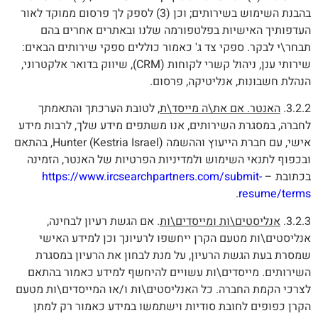
בהבנת השימוש בשירותים; וכן (3) לספק לך פרסום ממוקד לאור
העדפותיך האישיות בפלטפורמה שלנו ובאתרים אחרים בהם
תבחר\י לבקר. ספקי צד ג' כאמור כוללים ספקי שירותים הבאים:
שירותי ענן, ניהול קשרי לקוחות (CRM), שיווק בדואר אלקטרוני,
הנהלת חשבונות, אנליטיקה, פרסום.
3.2.2.
האנטר. אם את\ה מייסד\ת
, לטובת הערכתך והתאמתך
לחברה, במסגרת השירותים, אנו משתפים מידע שלך, לרבות מידע
אישי, עם חברת הייעוץ וההשמה Hunter (Kestria Israel), בהתאם
ובכפוף לתנאי השימוש ולמדיניות הפרטיות של האנטר, הזמינה
בכתובת –
https://www.ircsearchpartners.com/submit-
.
resume/terms
3.2.3.
אנליסטים\ות ומייסדים\ות
. אם הגשת רעיון לבחינה,
אנליסטים\ות מטעם הקרן ייחשפו לרעיונך וכן למידע האישי
שמסרת בעת הגשת הרעיון, על מנת לבחון את הרעיון במסגרת
השירותים. מייסדים\ות עשויים להיחשף למידע כאמור בהתאם
לצרכי הקמת החברה. כל האנליסטים\ות ו/או המייסדים\ות מטעם
הקרן כפופים לחובת סודיות וישתמשו במידע כאמור רק למתן