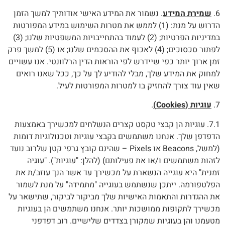
6.
שמירת המידע
. נשמור את המידע האישי אודותיך למשך הזמן
הדרוש על מנת: (1) לממש את מטרות השימוש במידע המפורטות
במדיניות הפרטיות; (2) לעמוד בהתחייבויות המשפטיות שלנו; (3)
לפתור סכסוכים; (4) לאכוף את ההסכמים שלנו; או (5) למשך פרק
זמן ארוך יותר כפי שיידרש לפי הוראות הדין הרלוונטי. אנו עשויים
למחוק את המידע שלך, מבלי להודיע לך על כך, ככל שאנו רואים
שאין עוד צורך להחזיק בו למטרות המפורטות לעיל.
7.
עוגיות (Cookies)
.
7.1. עוגיות הן קבצי טקסט קצרים הנשלחים למכשירך באמצעות
הדפדפן שלך. אנחנו משתמשים בקבצי עוגיות וטכנולוגיות דומות
(למשל, Beacons או Pixels – שהינם קובץ גרפי קטן שלרוב נועד
לזהות משתמשים ו/או את פעילותם) (להלן: "עוגיות"). "עוגיה
זמנית" היא עוגייה הנשארת על מכשירך עד אשר הנך עוזב/ת את
הפלטפורמה. ייתכן שנשתמש בעוגייה "מתמידה" על מנת לשמור
את ההגדרות והתאמות האישיות שלך מביקור לביקור, שתישאר על
מכשירך לתקופות ממושכות יותר. אנחנו משתמשים הן בעוגיות
מטעמנו והן בעוגיות שמקורן בצדדים שלישיים. רוב דפדפני